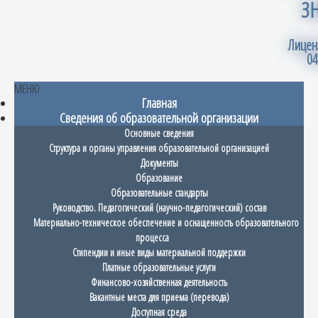
З
Лицен
04
МЕНЮ
Главная
Сведения об образовательной организации
Основные сведения
Структура и органы управления образовательной организацией
Документы
Образование
Образовательные стандарты
Руководство. Педагогический (научно-педагогический) состав
Материально-техническое обеспечение и оснащенность образовательного
процесса
Стипендии и иные виды материальной поддержки
Платные образовательные услуги
Финансово-хозяйственная деятельность
Вакантные места для приема (перевода)
Доступная среда