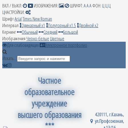
ВКЛ / ВЫКЛ:
ИЗОБРАЖЕНИЯ:
ШРИФТ:
A
A
A
ФОН:
Ц
Ц
Ц
Ц
НАСТРОЙКИ:
Шрифт
Arial
Times New Roman
Интервал
Одинарный х1
Полуторный х1.5
Двойной х2
Кернинг
Обычный
Средний
Большой
Изображения
Черно-белые
Цветные
Для слабовидящих
Электронное портфолио
Искать...
Частное
образовательное
учреждение
высшего образования
420111, г.Казань,
ул.Профсоюзная,
***
д.13/16