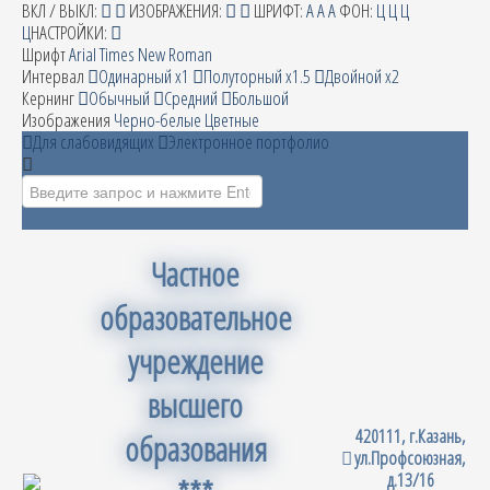
ВКЛ / ВЫКЛ:
ИЗОБРАЖЕНИЯ:
ШРИФТ:
A
A
A
ФОН:
Ц
Ц
Ц
Ц
НАСТРОЙКИ:
Шрифт
Arial
Times New Roman
Интервал
Одинарный х1
Полуторный х1.5
Двойной х2
Кернинг
Обычный
Средний
Большой
Изображения
Черно-белые
Цветные
Для слабовидящих
Электронное портфолио
Искать...
Частное
образовательное
учреждение
высшего
420111, г.Казань,
образования
ул.Профсоюзная,
д.13/16