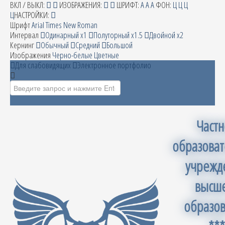
ВКЛ / ВЫКЛ:
ИЗОБРАЖЕНИЯ:
ШРИФТ:
A
A
A
ФОН:
Ц
Ц
Ц
Ц
НАСТРОЙКИ:
Шрифт
Arial
Times New Roman
Интервал
Одинарный х1
Полуторный х1.5
Двойной х2
Кернинг
Обычный
Средний
Большой
Изображения
Черно-белые
Цветные
Для слабовидящих
Электронное портфолио
Искать...
Част
образова
учрежд
высш
образо