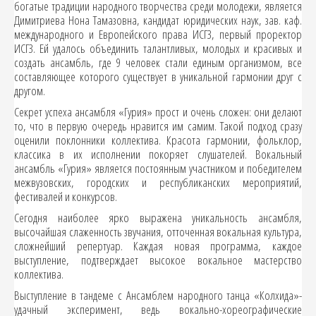
богатые традиции народного творчества среди молодежи, является
Димитриева Нона Тамазовна, кандидат юридических наук, зав. каф.
международного и Европейского права ИСГЗ, первый проректор
ИСГЗ. Ей удалось объединить талантливых, молодых и красивых и
создать ансамбль, где 9 человек стали единым организмом, все
составляющее которого существует в уникальной гармонии друг с
другом.
Секрет успеха ансамбля «Гурия» прост и очень сложен: они делают
то, что в первую очередь нравится им самим. Такой подход сразу
оценили поклонники коллектива. Красота гармонии, фольклор,
классика в их исполнении покоряет слушателей. Вокальный
ансамбль «Гурия» является постоянным участником и победителем
межвузовских, городских и республиканских мероприятий,
фестивалей и конкурсов.
Сегодня наиболее ярко выражена уникальность ансамбля,
высочайшая слаженность звучания, отточенная вокальная культура,
сложнейший репертуар. Каждая новая программа, каждое
выступление, подтверждает высокое вокальное мастерство
коллектива.
Выступление в тандеме с Ансамблем народного танца «Колхида»-
удачный эксперимент, ведь вокально-хореографические