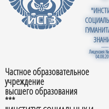
***
"ИНСТ
СОЦИАЛЬ
ГУМАНИТ
ЗНАН
-----
Лицензия №
04.08.20
Частное образовательное
учреждение
высшего образования
***