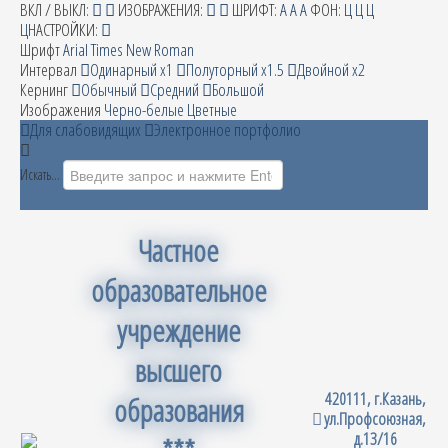
ВКЛ / ВЫКЛ:
ИЗОБРАЖЕНИЯ:
ШРИФТ:
A
A
A
ФОН:
Ц
Ц
Ц
Ц
НАСТРОЙКИ:
Шрифт
Arial
Times New Roman
Интервал
Одинарный х1
Полуторный х1.5
Двойной х2
Кернинг
Обычный
Средний
Большой
Изображения
Черно-белые
Цветные
Для слабовидящих
Электронное портфолио
Искать...
Частное
образовательное
учреждение
высшего
420111, г.Казань,
образования
ул.Профсоюзная,
д.13/16