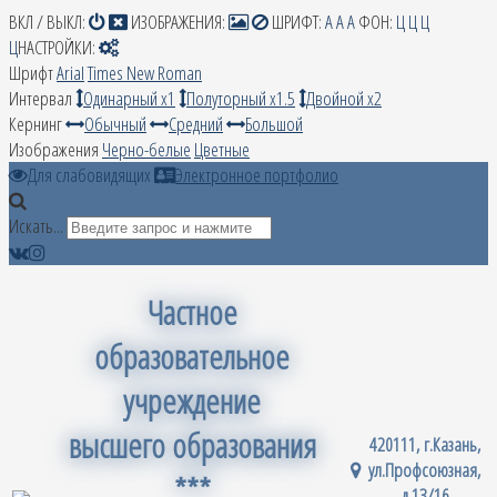
ВКЛ / ВЫКЛ:
ИЗОБРАЖЕНИЯ:
ШРИФТ:
A
A
A
ФОН:
Ц
Ц
Ц
Ц
НАСТРОЙКИ:
Шрифт
Arial
Times New Roman
Интервал
Одинарный х1
Полуторный х1.5
Двойной х2
Кернинг
Обычный
Средний
Большой
Изображения
Черно-белые
Цветные
Для слабовидящих
Электронное портфолио
Искать...
Частное
образовательное
учреждение
высшего образования
420111, г.Казань,
ул.Профсоюзная,
***
д.13/16