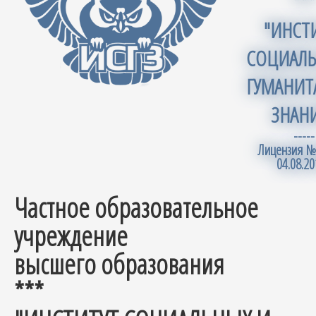
***
"ИНСТ
СОЦИАЛЬ
ГУМАНИТ
ЗНАН
-----
Лицензия №
04.08.20
Частное образовательное
учреждение
высшего образования
***