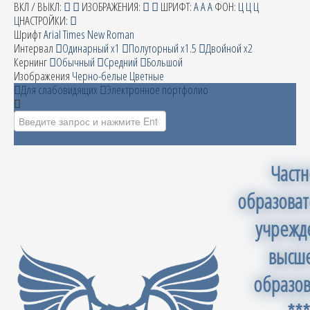
ВКЛ / ВЫКЛ:
ИЗОБРАЖЕНИЯ:
ШРИФТ:
A
A
A
ФОН:
Ц
Ц
Ц
Ц
НАСТРОЙКИ:
Шрифт
Arial
Times New Roman
Интервал
Одинарный х1
Полуторный х1.5
Двойной х2
Кернинг
Обычный
Средний
Большой
Изображения
Черно-белые
Цветные
Для слабовидящих
Электронное портфолио
Искать...
Част
образова
учрежд
высш
образо